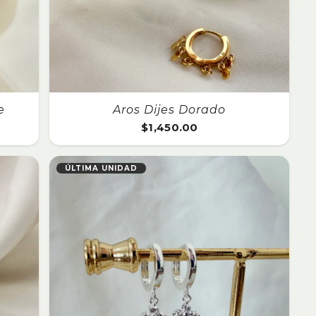
e
Aros Dijes Dorado
$
1,450.00
o
l
ÚLTIMA UNIDAD
00.