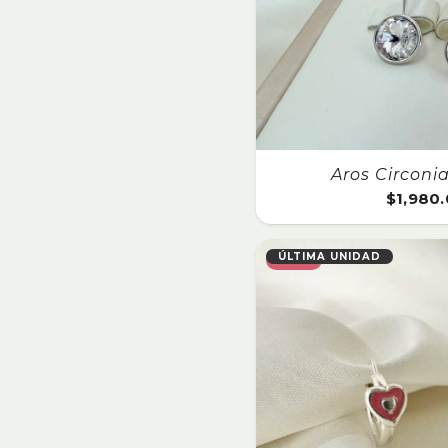
Aros Circoni
$
1,980
ÚLTIMA UNIDAD
SALE