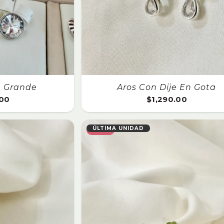
a Grande
Aros Con Dije En Gota
.00
$
1,290.00
ÚLTIMA UNIDAD
SALE