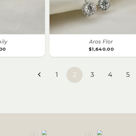
ily
Aros Flor
.00
$
1,640.00
1
2
3
4
5