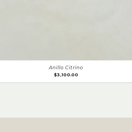
Aros Flo
$
2,200.0