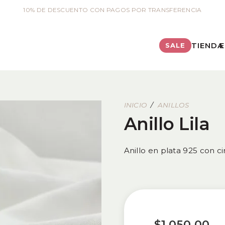
10% DE DESCUENTO CON PAGOS POR TRANSFERENCIA
TIENDA
E
SALE
INICIO
/
ANILLOS
Anillo Lila
Anillo en plata 925 con cir
$
1,050.00