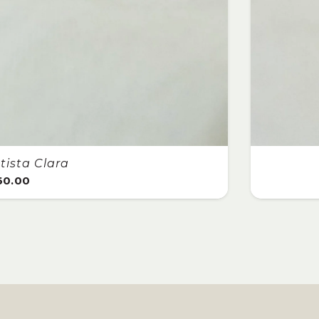
Anillo Citrino
$
3,100.00