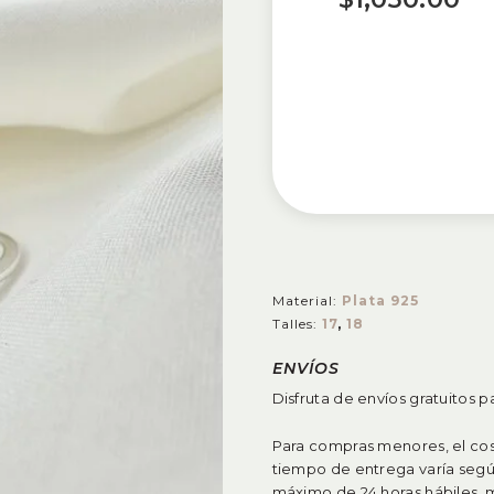
Material:
Plata 925
Talles:
17
,
18
ENVÍOS
Disfruta de envíos gratuitos 
Para compras menores, el cost
tiempo de entrega varía segú
máximo de 24 horas hábiles, mi