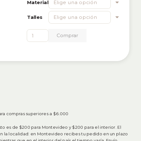
Material
Talles
Anillo
Comprar
Lila
cantidad
para compras superiores a $6.000
o es de $200 para Montevideo y $200 para el interior. El
n la localidad: en Montevideo recibes tu pedido en un plazo
entras que en el interior del país el tiempo varía. Envío