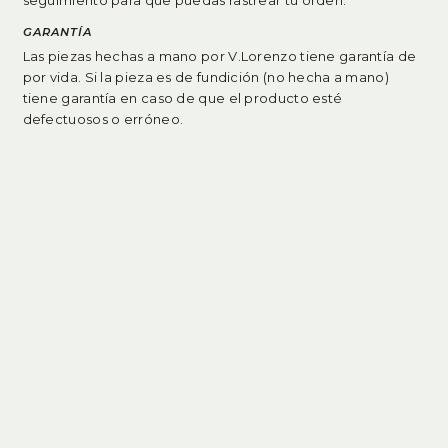
seguimiento para que puedas rastrear tu orden.
GARANTÍA
Las piezas hechas a mano por V.Lorenzo tiene garantía de
por vida. Si la pieza es de fundición (no hecha a mano)
tiene garantía en caso de que el producto esté
defectuosos o erróneo
.