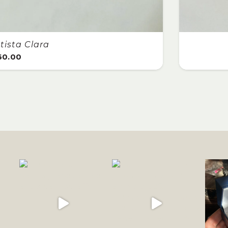
Citrino
00.00