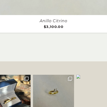
Aros Flor
$
2,200.00