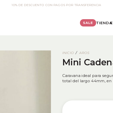
10% DE DESCUENTO CON PAGOS POR TRANSFERENCIA
TIENDA
E
SALE
INICIO
/
AROS
Mini Caden
Caravana ideal para seg
total del largo 44mm, en 