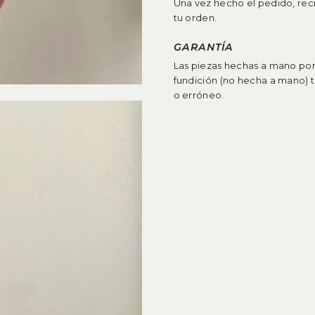
Una vez hecho el pedido, rec
tu orden.
GARANTÍA
Las piezas hechas a mano por 
fundición (no hecha a mano) 
o erróneo
.