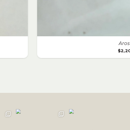
s Flor
200.00