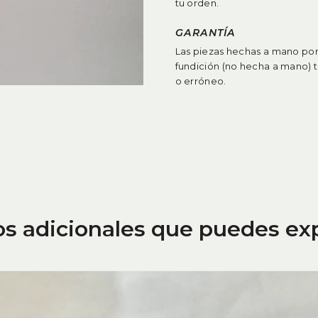
tu orden.
GARANTÍA
Las piezas hechas a mano por 
fundición (no hecha a mano) 
o erróneo
.
os adicionales que puedes ex
ÚLTIMA UNIDAD