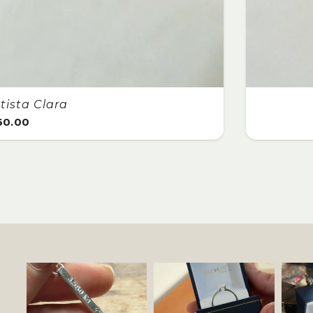
Anillo Citrino
$
3,100.00