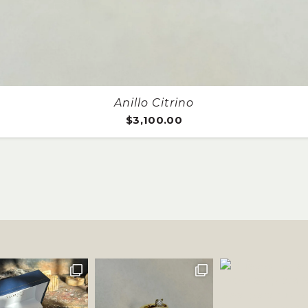
Aro
$
2,