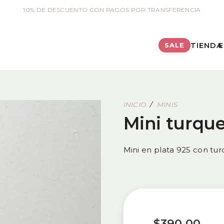
10% DE DESCUENTO CON PAGOS POR TRANSFERENCIA
TIENDA
E
SALE
INICIO
/
MINIS
Mini turqu
Mini en plata 925 con tur
$
390.00